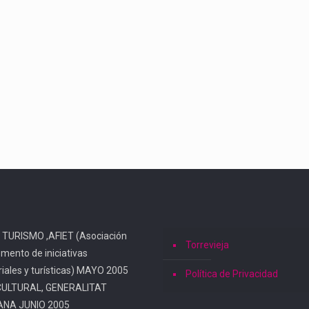
 TURISMO ,AFIET (Asociación
Torrevieja
omento de iniciativas
iales y turísticas) MAYO 2005
Política de Privacidad
CULTURAL, GENERALITAT
ANA JUNIO 2005