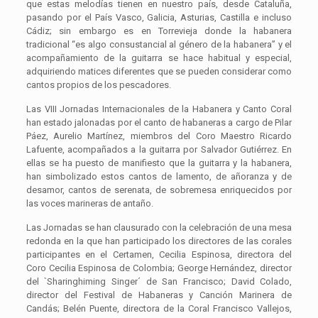
que estas melodías tienen en nuestro país, desde Cataluña,
pasando por el País Vasco, Galicia, Asturias, Castilla e incluso
Cádiz; sin embargo es en Torrevieja donde la habanera
tradicional “es algo consustancial al género de la habanera” y el
acompañamiento de la guitarra se hace habitual y especial,
adquiriendo matices diferentes que se pueden considerar como
cantos propios de los pescadores.
Las VIII Jornadas Internacionales de la Habanera y Canto Coral
han estado jalonadas por el canto de habaneras a cargo de Pilar
Páez, Aurelio Martínez, miembros del Coro Maestro Ricardo
Lafuente, acompañados a la guitarra por Salvador Gutiérrez. En
ellas se ha puesto de manifiesto que la guitarra y la habanera,
han simbolizado estos cantos de lamento, de añoranza y de
desamor, cantos de serenata, de sobremesa enriquecidos por
las voces marineras de antaño.
Las Jornadas se han clausurado con la celebración de una mesa
redonda en la que han participado los directores de las corales
participantes en el Certamen, Cecilia Espinosa, directora del
Coro Cecilia Espinosa de Colombia; George Hernández, director
del `Sharinghiming Singer´ de San Francisco; David Colado,
director del Festival de Habaneras y Canción Marinera de
Candás; Belén Puente, directora de la Coral Francisco Vallejos,