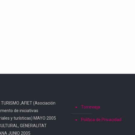
 TURISMO ,AFIET (Asociación
Torrevieja
omento de iniciativas
iales y turísticas) MAYO 2005
Política de Privacidad
CULTURAL, GENERALITAT
ANA JUNIO 2005