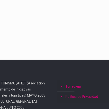
 TURISMO ,AFIET (Asociación
Torrevieja
omento de iniciativas
iales y turísticas) MAYO 2005
Política de Privacidad
CULTURAL, GENERALITAT
ANA JUNIO 2005