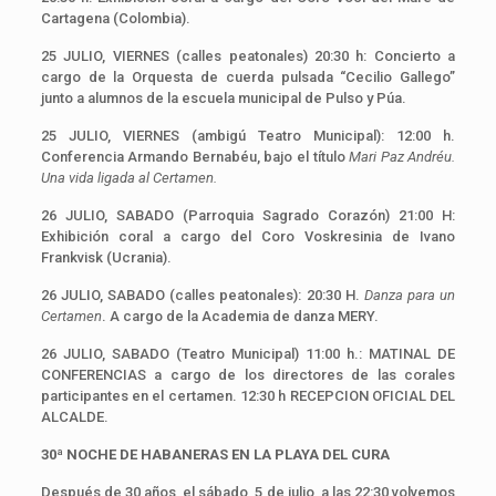
Cartagena (Colombia).
25 JULIO, VIERNES (calles peatonales) 20:30 h: Concierto a
cargo de la Orquesta de cuerda pulsada “Cecilio Gallego”
junto a alumnos de la escuela municipal de Pulso y Púa.
25 JULIO, VIERNES (ambigú Teatro Municipal): 12:00 h.
Conferencia Armando Bernabéu, bajo el título
Mari Paz Andréu.
Una vida ligada al Certamen.
26 JULIO, SABADO (Parroquia Sagrado Corazón) 21:00 H:
Exhibición coral a cargo del Coro Voskresinia de Ivano
Frankvisk (Ucrania).
26 JULIO, SABADO (calles peatonales): 20:30 H.
Danza para un
Certamen
. A cargo de la Academia de danza MERY.
26 JULIO, SABADO (Teatro Municipal) 11:00 h.: MATINAL DE
CONFERENCIAS a cargo de los directores de las corales
participantes en el certamen. 12:30 h RECEPCION OFICIAL DEL
ALCALDE.
30ª NOCHE DE HABANERAS EN LA PLAYA DEL CURA
Después de 30 años, el sábado, 5 de julio, a las 22:30 volvemos