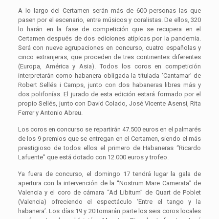
A lo largo del Certamen serán más de 600 personas las que
pasen por el escenario, entre músicos y coralistas. De ellos, 320
lo harán en la fase de competición que se recupera en el
Certamen después de dos ediciones atípicas por la pandemia.
Será con nueve agrupaciones en concurso, cuatro españolas y
cinco extranjeras, que proceden de tres continentes diferentes
(Europa, América y Asia). Todos los coros en competición
interpretarán como habanera obligada la titulada ‘Cantamar’ de
Robert Sellés i Camps, junto con dos habaneras libres más y
dos polifonías. El jurado de esta edición estará formado por el
propio Sellés, junto con David Colado, José Vicente Asensi, Rita
Ferrer y Antonio Abreu.
Los coros en concurso se repartirán 47.500 euros en el palmarés
de los 9 premios que se entregan en el Certamen, siendo el más
prestigioso de todos ellos el primero de Habaneras “Ricardo
Lafuente” que está dotado con 12.000 euros y trofeo.
Ya fuera de concurso, el domingo 17 tendrá lugar la gala de
apertura con la intervención de la “Nostrum Mare Camerata” de
Valencia y el coro de cámara “Ad Libitum” de Quart de Poblet
(Valencia) ofreciendo el espectáculo ‘Entre el tango y la
habanera’. Los días 19 y 20 tomarán parte los seis coros locales