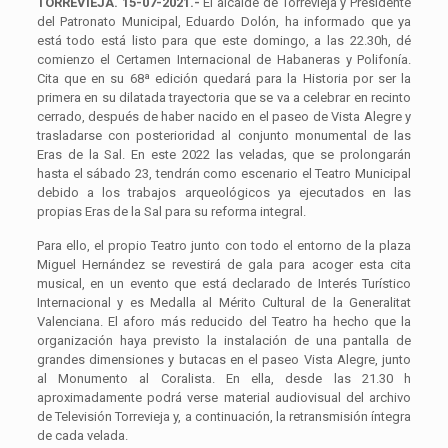
TORREVIEJA. 15-07-2021.-
El alcalde de Torrevieja y Presidente
del Patronato Municipal, Eduardo Dolón, ha informado que ya
está todo está listo para que este domingo, a las 22.30h, dé
comienzo el Certamen Internacional de Habaneras y Polifonía.
Cita que en su 68ª edición quedará para la Historia por ser la
primera en su dilatada trayectoria que se va a celebrar en recinto
cerrado, después de haber nacido en el paseo de Vista Alegre y
trasladarse con posterioridad al conjunto monumental de las
Eras de la Sal. En este 2022 las veladas, que se prolongarán
hasta el sábado 23, tendrán como escenario el Teatro Municipal
debido a los trabajos arqueológicos ya ejecutados en las
propias Eras de la Sal para su reforma integral.
Para ello, el propio Teatro junto con todo el entorno de la plaza
Miguel Hernández se revestirá de gala para acoger esta cita
musical, en un evento que está declarado de Interés Turístico
Internacional y es Medalla al Mérito Cultural de la Generalitat
Valenciana. El aforo más reducido del Teatro ha hecho que la
organización haya previsto la instalación de una pantalla de
grandes dimensiones y butacas en el paseo Vista Alegre, junto
al Monumento al Coralista. En ella, desde las 21.30 h
aproximadamente podrá verse material audiovisual del archivo
de Televisión Torrevieja y, a continuación, la retransmisión íntegra
de cada velada.