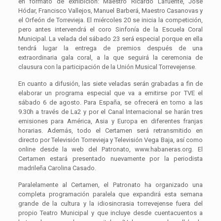
en formato de exhibición: Maestro Ricardo Lafuente, José
Hódar, Francisco Vallejos, Manuel Barberá, Maestro Casanovas y
el Orfeón de Torrevieja. El miércoles 20 se inicia la competición,
pero antes intervendrá el coro Sinfonía de la Escuela Coral
Municipal. La velada del sábado 23 será especial porque en ella
tendrá lugar la entrega de premios después de una
extraordinaria gala coral, a la que seguirá la ceremonia de
clausura con la participación de la Unión Musical Torrevejense.
En cuanto a difusión, las siete veladas serán grabadas a fin de
elaborar un programa especial que va a emitirse por TVE el
sábado 6 de agosto. Para España, se ofrecerá en torno a las
9.30h a través de La2 y por el Canal Internacional se harán tres
emisiones para América, Asia y Europa en diferentes franjas
horarias. Además, todo el Certamen será retransmitido en
directo por Televisión Torrevieja y Televisión Vega Baja, así como
online desde la web del Patronato, www.habaneras.org. El
Certamen estará presentado nuevamente por la periodista
madrileña Carolina Casado.
Paralelamente al Certamen, el Patronato ha organizado una
completa programación paralela que expandirá esta semana
grande de la cultura y la idiosincrasia torrevejense fuera del
propio Teatro Municipal y que incluye desde cuentacuentos a