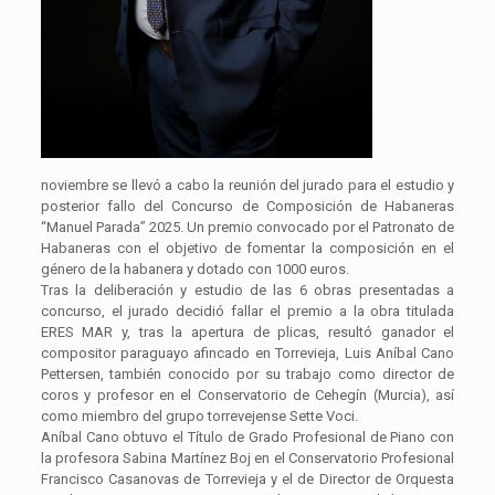
noviembre se llevó a cabo la reunión del jurado para el estudio y
posterior fallo del Concurso de Composición de Habaneras
“Manuel Parada” 2025. Un premio convocado por el Patronato de
Habaneras con el objetivo de fomentar la composición en el
género de la habanera y dotado con 1000 euros.
Tras la deliberación y estudio de las 6 obras presentadas a
concurso, el jurado decidió fallar el premio a la obra titulada
ERES MAR y, tras la apertura de plicas, resultó ganador el
compositor paraguayo afincado en Torrevieja, Luis Aníbal Cano
Pettersen, también conocido por su trabajo como director de
coros y profesor en el Conservatorio de Cehegín (Murcia), así
como miembro del grupo torrevejense Sette Voci.
Aníbal Cano obtuvo el Título de Grado Profesional de Piano con
la profesora Sabina Martínez Boj en el Conservatorio Profesional
Francisco Casanovas de Torrevieja y el de Director de Orquesta