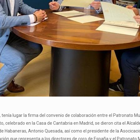
nía lugar la firma del convenio de colaboración entre el Patronato Mun
, celebrado en la Casa de Cantabria en Madrid, se dieron cita el Alcald
de Habaneras, Antonio Quesada, así como el presidente de la Asocicació
ciación que representa a los directores de coro de España y el Patronat