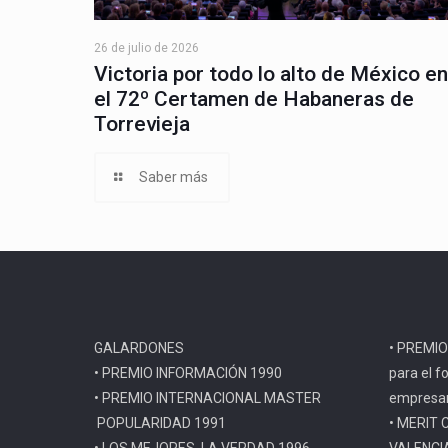
26 de julio de 2026
Victoria por todo lo alto de México en
el 72º Certamen de Habaneras de
Torrevieja
Saber más
GALARDONES
• PREMIO
• PREMIO INFORMACIÓN 1990
para el f
• PREMIO INTERNACIONAL MASTER
empresar
POPULARIDAD 1991
• MERIT 