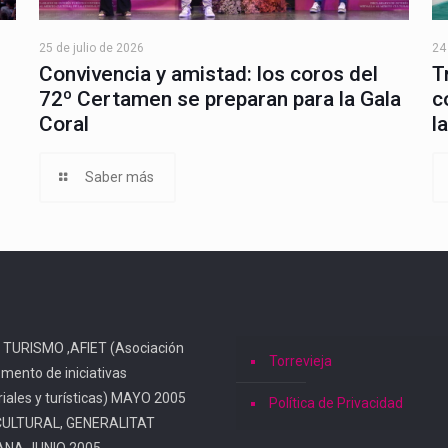
25 de julio de 2026
24
Convivencia y amistad: los coros del
T
72º Certamen se preparan para la Gala
c
Coral
l
Saber más
 TURISMO ,AFIET (Asociación
Torrevieja
omento de iniciativas
iales y turísticas) MAYO 2005
Política de Privacidad
CULTURAL, GENERALITAT