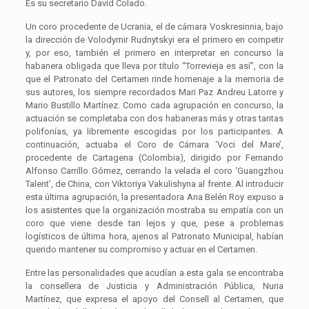
Es su secretario David Colado.
Un coro procedente de Ucrania, el de cámara Voskresinnia, bajo
la dirección de Volodymir Rudnytskyi era el primero en competir
y, por eso, también el primero en interpretar en concurso la
habanera obligada que lleva por título “Torrevieja es así”, con la
que el Patronato del Certamen rinde homenaje a la memoria de
sus autores, los siempre recordados Mari Paz Andreu Latorre y
Mario Bustillo Martínez. Como cada agrupación en concurso, la
actuación se completaba con dos habaneras más y otras tantas
polifonías, ya libremente escogidas por los participantes. A
continuación, actuaba el Coro de Cámara ‘Voci del Mare’,
procedente de Cartagena (Colombia), dirigido por Fernando
Alfonso Carrillo Gómez, cerrando la velada el coro ‘Guangzhou
Talent’, de China, con Viktoriya Vakulishyna al frente. Al introducir
esta última agrupación, la presentadora Ana Belén Roy expuso a
los asistentes que la organización mostraba su empatía con un
coro que viene desde tan lejos y que, pese a problemas
logísticos de última hora, ajenos al Patronato Municipal, habían
querido mantener su compromiso y actuar en el Certamen.
Entre las personalidades que acudían a esta gala se encontraba
la consellera de Justicia y Administración Pública, Nuria
Martínez, que expresa el apoyo del Consell al Certamen, que