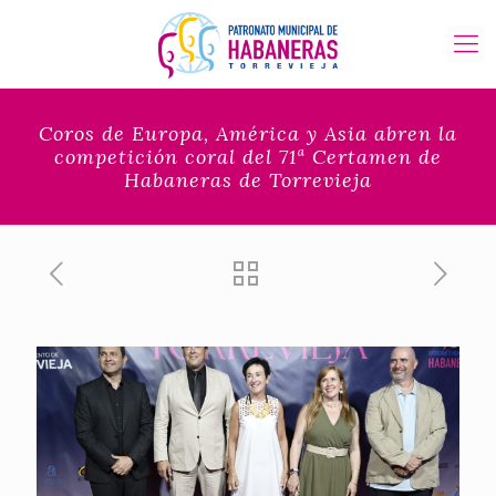
Coros de Europa, América y Asia abren la
competición coral del 71ª Certamen de
Habaneras de Torrevieja