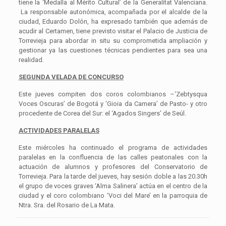
tiene la ‘Medalla al Mérito Cultural’ de la Generalitat Valenciana.
La responsable autonómica, acompañada por el alcalde de la
ciudad, Eduardo Dolón, ha expresado también que además de
acudir al Certamen, tiene previsto visitar el Palacio de Justicia de
Torrevieja para abordar in situ su comprometida ampliación y
gestionar ya las cuestiones técnicas pendientes para sea una
realidad.
SEGUNDA VELADA DE CONCURSO
Este jueves compiten dos coros colombianos –‘Zebtysqua
Voces Oscuras’ de Bogotá y ‘Gioia da Camera’ de Pasto- y otro
procedente de Corea del Sur: el ‘Agados Singers’ de Seúl.
ACTIVIDADES PARALELAS
Este miércoles ha continuado el programa de actividades
paralelas en la confluencia de las calles peatonales con la
actuación de alumnos y profesores del Conservatorio de
Torrevieja. Para la tarde del jueves, hay sesión doble a las 20.30h
el grupo de voces graves ‘Alma Salinera’ actúa en el centro de la
ciudad y el coro colombiano ‘Voci del Mare’ en la parroquia de
Ntra. Sra. del Rosario de La Mata.